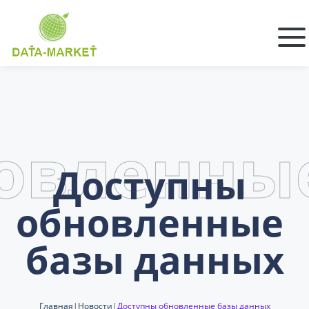
овленны
Доступны 
обновленные 
базы данных
Главная
|
Новости
|
Доступны обновленные базы данных