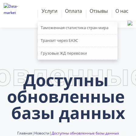
Услуги
Оплата
Отзывы
О нас
Пн. – Пт.: с 9:00 до 18:00
Таможенная статистика стран мира
Транзит через ЕАЭС
Грузовые ЖД перевозки
овленны
Доступны 
обновленные 
базы данных
Главная
|
Новости
|
Доступны обновленные базы данных