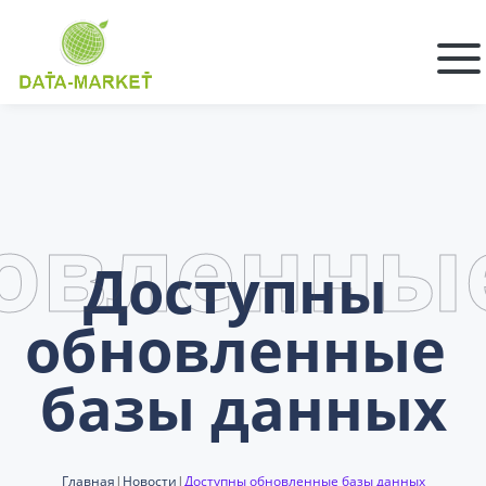
овленны
Доступны 
обновленные 
базы данных
Главная
|
Новости
|
Доступны обновленные базы данных