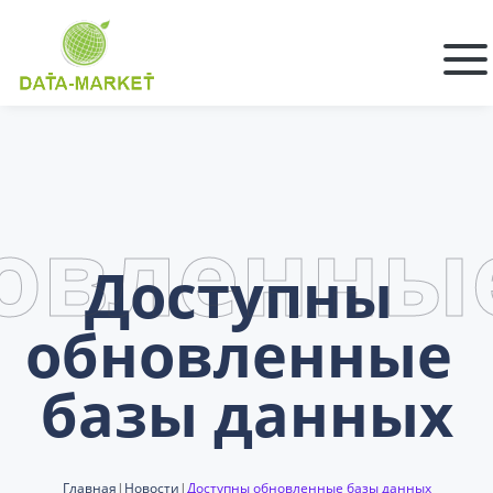
овленны
Доступны 
обновленные 
базы данных
Главная
|
Новости
|
Доступны обновленные базы данных