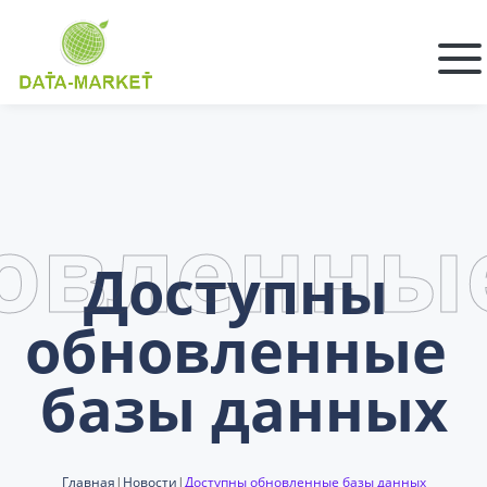
овленны
Доступны 
обновленные 
базы данных
Главная
|
Новости
|
Доступны обновленные базы данных