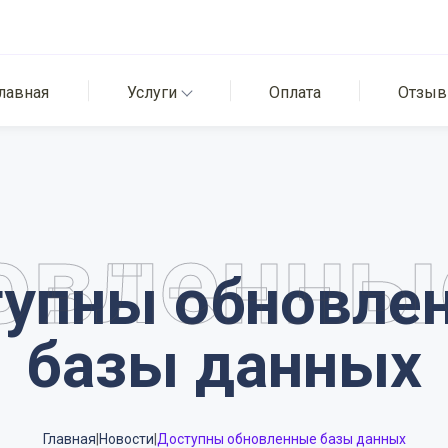
лавная
Услуги
Оплата
Отзы
овленны
упны обновлен
базы данных
Главная
|
Новости
|
Доступны обновленные базы данных