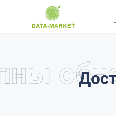
Г
пны обн
Дост