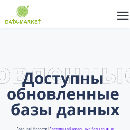
овленны
Доступны 
обновленные 
базы данных
Главная
|
Новости
|
Доступны обновленные базы данных