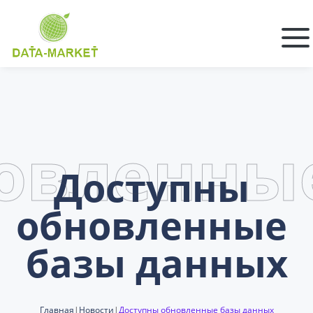
овленны
Доступны 
обновленные 
базы данных
Главная
|
Новости
|
Доступны обновленные базы данных