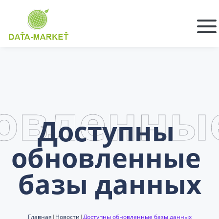
овленны
Доступны 
обновленные 
базы данных
Главная
|
Новости
|
Доступны обновленные базы данных