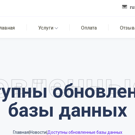
лавная
Услуги
Оплата
Отзы
овленны
упны обновлен
базы данных
Главная
|
Новости
|
Доступны обновленные базы данных