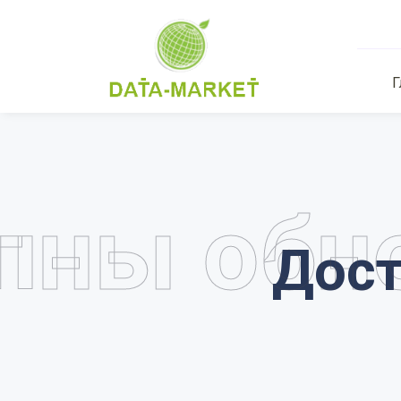
Г
пны обн
Дост